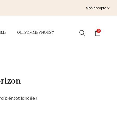
Mon compte
0
MME
QUI SOMMES NOUS ?
orizon
a bientôt lancée !