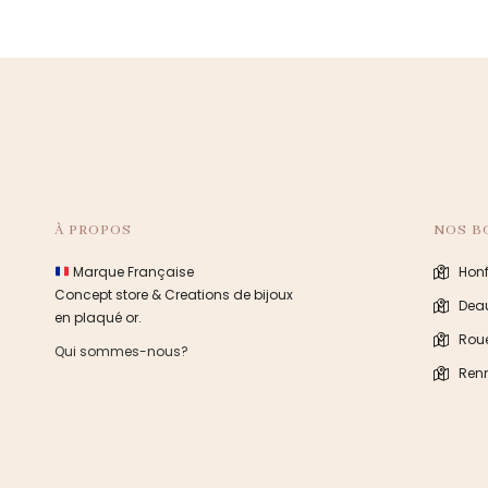
À PROPOS
NOS B
Marque Française
Honf
Concept store & Creations de bijoux
Deau
en plaqué or.
Rou
Qui sommes-nous?
Ren