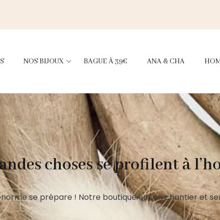
S
NOS BIJOUX
BAGUE À 39€
ANA & CHA
HO
andes choses se profilent à l’h
norme se prépare ! Notre boutique est en chantier et ser