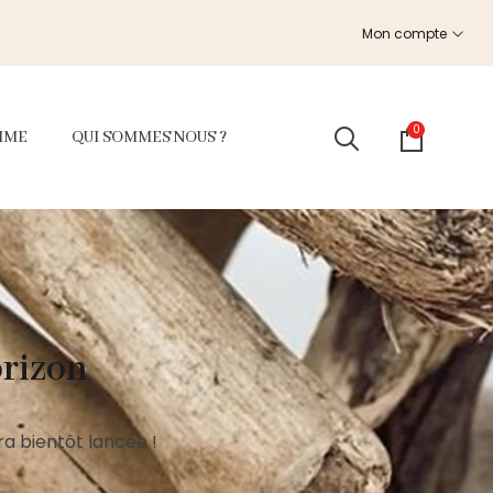
Mon compte
0
MME
QUI SOMMES NOUS ?
orizon
a bientôt lancée !