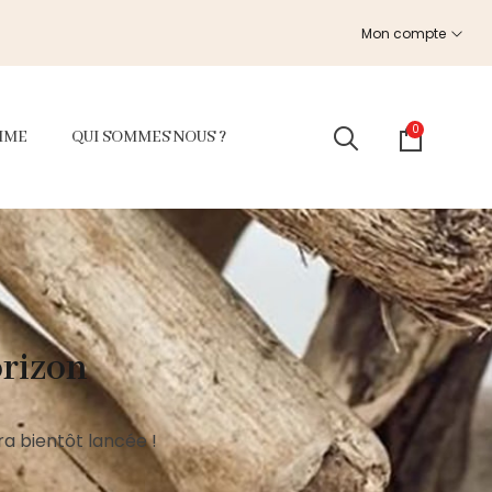
Mon compte
0
MME
QUI SOMMES NOUS ?
orizon
a bientôt lancée !