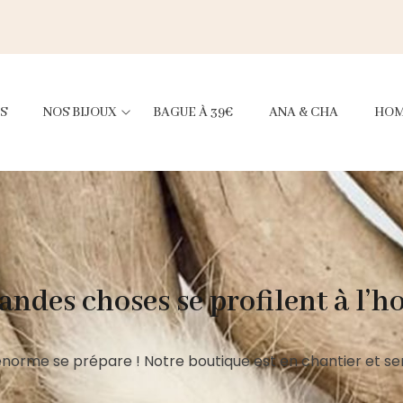
S
NOS BIJOUX
BAGUE À 39€
ANA & CHA
HO
andes choses se profilent à l’h
norme se prépare ! Notre boutique est en chantier et ser