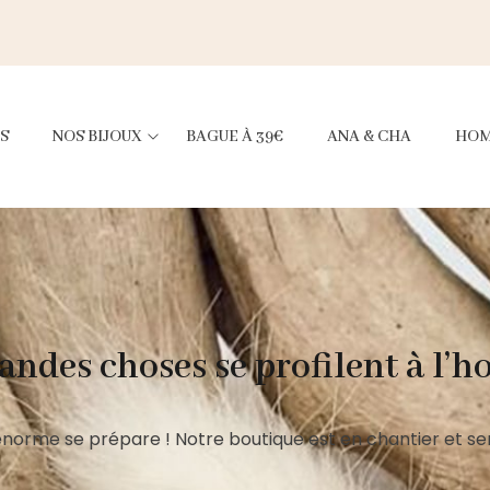
S
NOS BIJOUX
BAGUE À 39€
ANA & CHA
HO
andes choses se profilent à l’h
norme se prépare ! Notre boutique est en chantier et ser