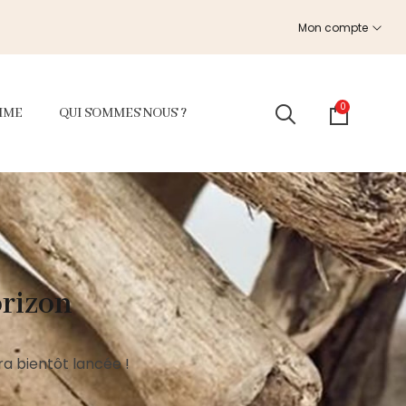
Mon compte
0
MME
QUI SOMMES NOUS ?
orizon
a bientôt lancée !