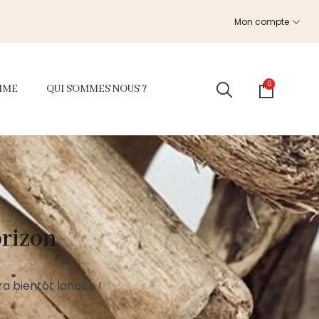
Mon compte
0
MME
QUI SOMMES NOUS ?
orizon
a bientôt lancée !