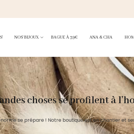
S
NOS BIJOUX
BAGUE À 39€
ANA & CHA
HO
andes choses se profilent à l’h
norme se prépare ! Notre boutique est en chantier et ser