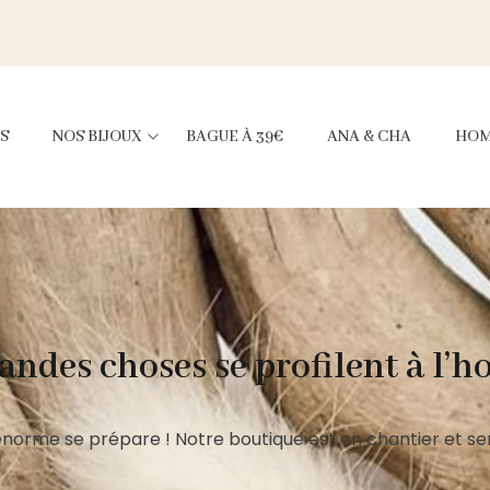
S
NOS BIJOUX
BAGUE À 39€
ANA & CHA
HO
andes choses se profilent à l’h
norme se prépare ! Notre boutique est en chantier et ser