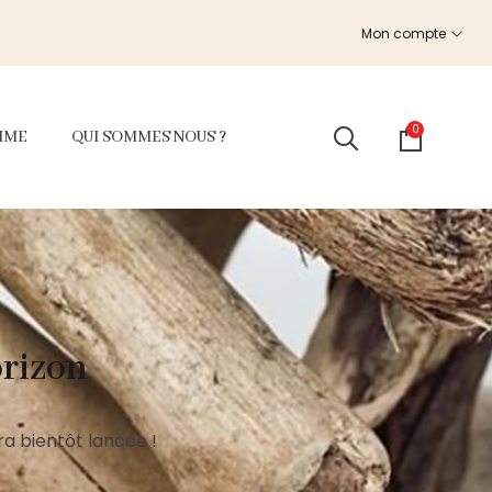
Mon compte
0
MME
QUI SOMMES NOUS ?
orizon
a bientôt lancée !