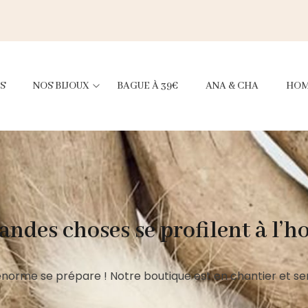
S
NOS BIJOUX
BAGUE À 39€
ANA & CHA
HO
andes choses se profilent à l’h
norme se prépare ! Notre boutique est en chantier et ser