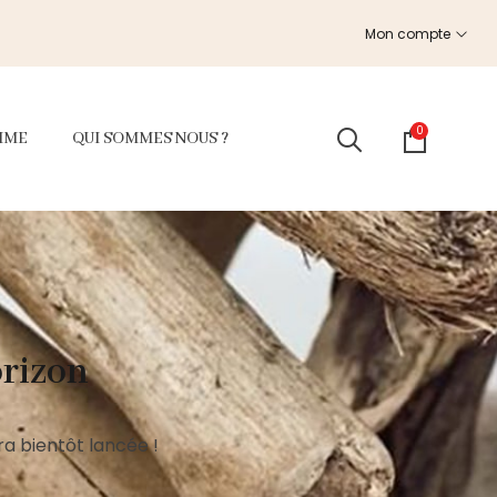
Mon compte
0
MME
QUI SOMMES NOUS ?
orizon
a bientôt lancée !