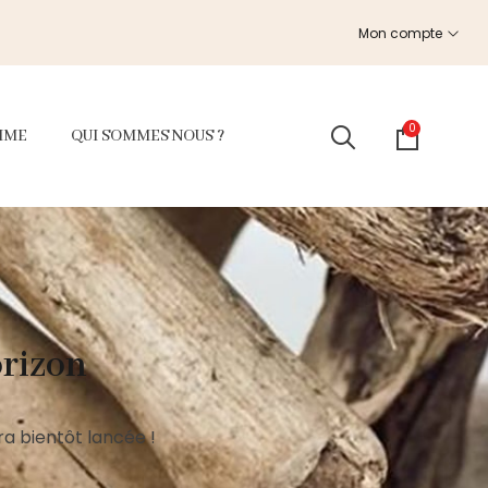
Mon compte
0
MME
QUI SOMMES NOUS ?
orizon
a bientôt lancée !