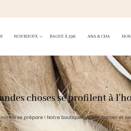
S
NOS BIJOUX
BAGUE À 39€
ANA & CHA
HO
andes choses se profilent à l’h
norme se prépare ! Notre boutique est en chantier et ser