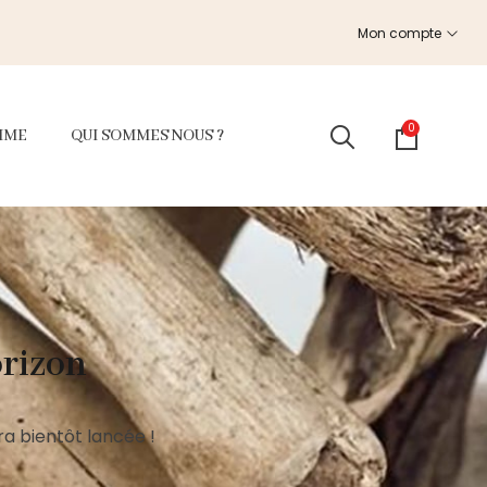
Mon compte
0
MME
QUI SOMMES NOUS ?
orizon
a bientôt lancée !