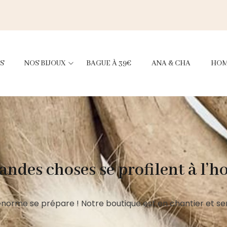
S
NOS BIJOUX
BAGUE À 39€
ANA & CHA
HO
andes choses se profilent à l’h
norme se prépare ! Notre boutique est en chantier et ser