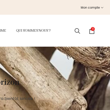
Mon compte
0
MME
QUI SOMMES NOUS ?
orizon
a bientôt lancée !