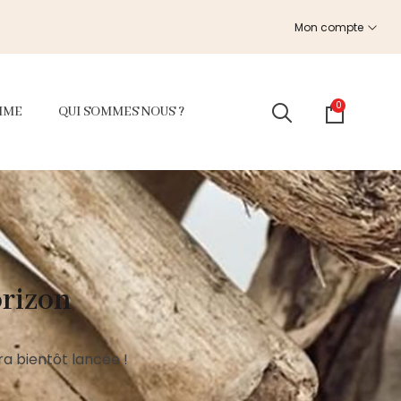
Mon compte
0
MME
QUI SOMMES NOUS ?
orizon
a bientôt lancée !