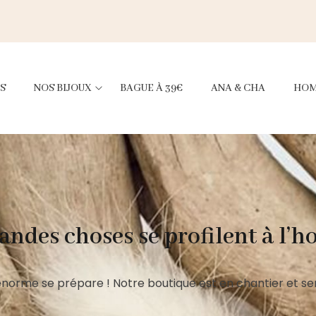
S
NOS BIJOUX
BAGUE À 39€
ANA & CHA
HO
andes choses se profilent à l’h
norme se prépare ! Notre boutique est en chantier et ser