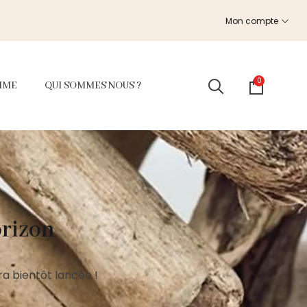
Mon compte
0
MME
QUI SOMMES NOUS ?
orizon
a bientôt lancée !