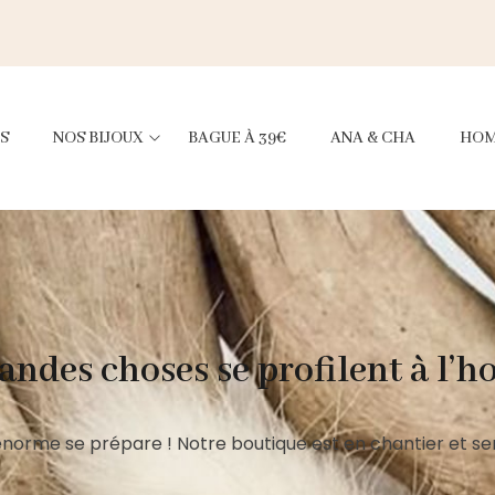
S
NOS BIJOUX
BAGUE À 39€
ANA & CHA
HO
andes choses se profilent à l’h
norme se prépare ! Notre boutique est en chantier et ser