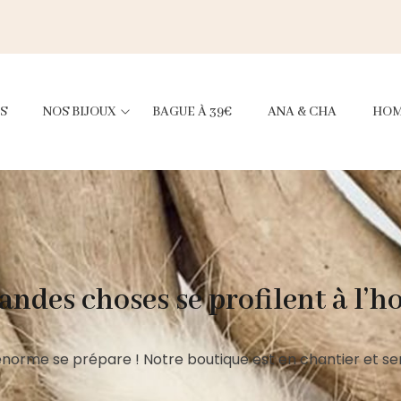
S
NOS BIJOUX
BAGUE À 39€
ANA & CHA
HO
andes choses se profilent à l’h
norme se prépare ! Notre boutique est en chantier et ser