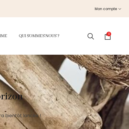
Mon compte
0
MME
QUI SOMMES NOUS ?
orizon
a bientôt lancée !