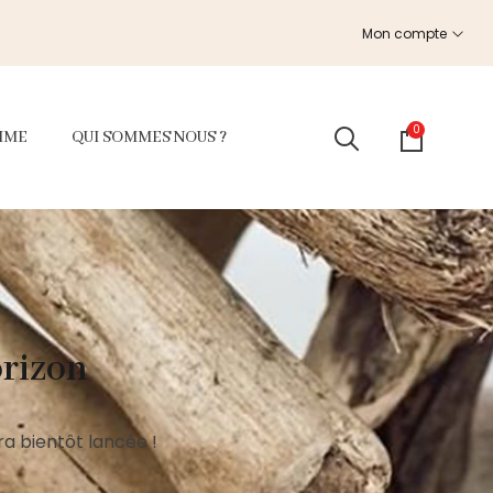
Mon compte
0
MME
QUI SOMMES NOUS ?
orizon
a bientôt lancée !