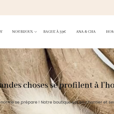
S
NOS BIJOUX
BAGUE À 39€
ANA & CHA
HO
andes choses se profilent à l’h
norme se prépare ! Notre boutique est en chantier et ser