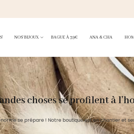
S
NOS BIJOUX
BAGUE À 39€
ANA & CHA
HO
andes choses se profilent à l’h
norme se prépare ! Notre boutique est en chantier et ser