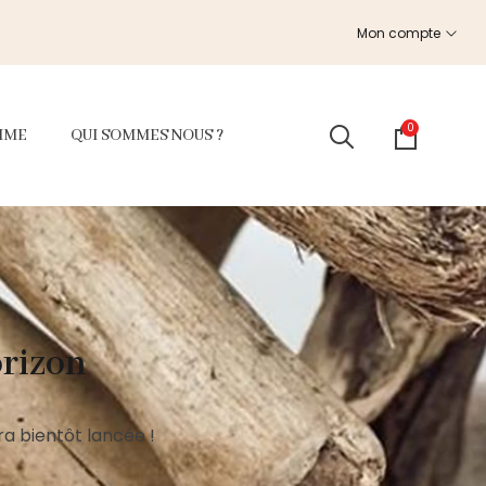
Mon compte
0
MME
QUI SOMMES NOUS ?
orizon
a bientôt lancée !