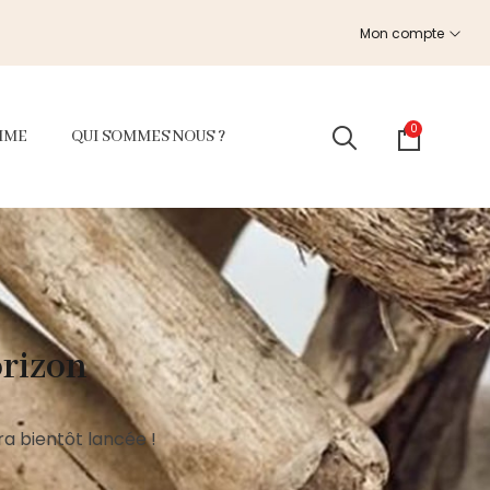
Mon compte
0
MME
QUI SOMMES NOUS ?
orizon
a bientôt lancée !