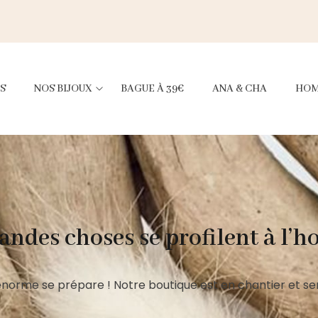
S
NOS BIJOUX
BAGUE À 39€
ANA & CHA
HO
andes choses se profilent à l’h
norme se prépare ! Notre boutique est en chantier et ser