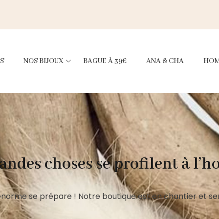
S
NOS BIJOUX
BAGUE À 39€
ANA & CHA
HO
andes choses se profilent à l’h
norme se prépare ! Notre boutique est en chantier et ser