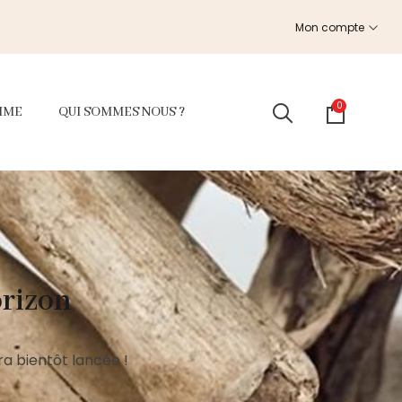
Mon compte
0
MME
QUI SOMMES NOUS ?
orizon
a bientôt lancée !